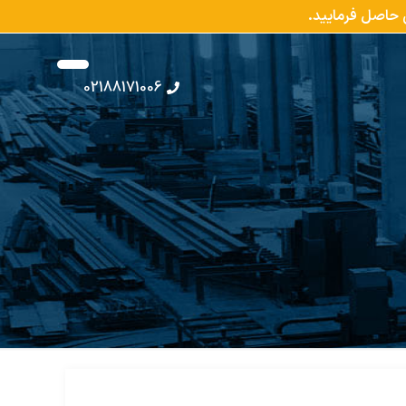
س حاصل فرمایید.
02188171006