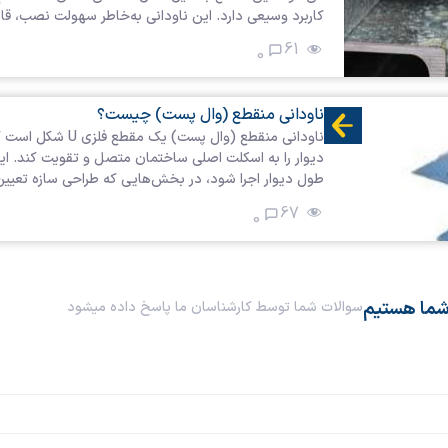
کاربرد وسیعی دارد. این ناودانی به‌خاطر سهولت نصب، قا
61
0
ناودانی منقطع (وال پست) چیست؟
ناودانی منقطع (وا
دیوار را به اسکلت اصلی ساختمان متصل و تقویت کند. ا
طول دیوار اجرا شود، در بخش‌هایی که طراحی سازه تعیین م
67
0
شما هستیم
سوالات شما توسط کارشناسان ما پاسخ داده میشود