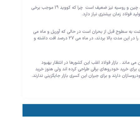
به نقل از فولاد ایران: تقاضای مواد اولیه فولادسازی در سطح جهان، چین و روسیه نیز ضعیف است چرا که کووید 19 موجب برخی
د فولاد زمان بیشتری نیاز دارد.
ازگشت به سطوح قبل از بحران است در حالی که آوریل و ماه می
افت شدیدی داشت. طبق آمار انجمن جهانی فولاد، تولید جهانی چدن به جز چین و روسیه که تولید را در این مدت بالا بردند، در ماه می 27 درصد افت داشته و
در سطوح پایین می ماند . بازار فولاد اغلب این کشورها در انتظار بهبود
رای خرید خودروهای برقی طراحی کرده اند ولی هنوز خرید
وسازان دارند و برای جبران این کسری بازار جایگزینی ندارند.