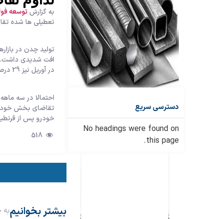
به گزارش
توسعه فولا
تعطیلی ها شده تقاضا
تولید چدن در بازاره
در آوریل نیز 29 درصد کاهش داشت.
دسترسی سریع
تقاضای بخش خودروسا
خودرو پس از قرنطینه
No headings were found on
518
this page.
بیشتر بخوانیم
به 