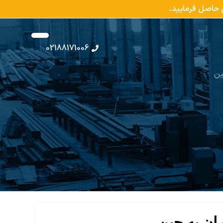
س حاصل فرمایید.
02188171006