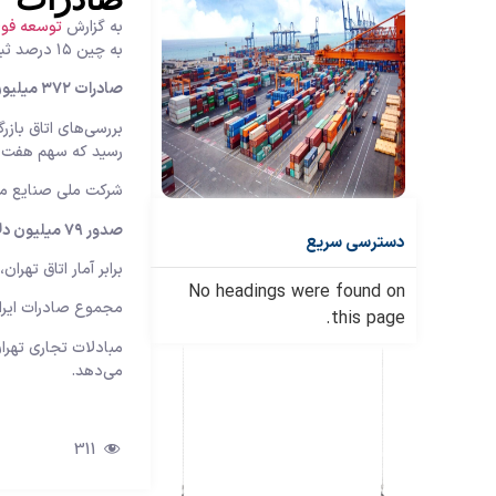
به گزارش
توسعه فولا
به چین ۱۵ درصد ثبت شد.
صادرات ۳۷۲ میلیون دلاری مس و مصنوعات
رسید که سهم هفت د
شرکت ملی صنایع مس ایران آمار داد: سال ۹۸ ارزش صادرات مس به رقم ب
صدور ۷۹ میلیون دلاری اقلام معدنی
دسترسی سریع
برابر آمار اتاق تهران، ۹ ماهه امسال ارزش صادرات نمک، گوگرد، خاک و سنگ، گچ، آهک و سیمان به رقم ۷۹ میلیون دلار رس
No headings were found on
مجموع صادرات ایران در ۹ ماهه ۹۹ به چین ۶ میلیارد و ۴۰۰ میلیون دلار بود و میزان واردات هم
this page.
می‌دهد.
311